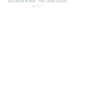
Easy Beach ©
2026
· Tutti i diritti riservati
v
1.11.1