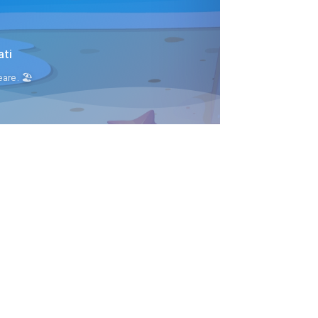
ati
are. 🏖️