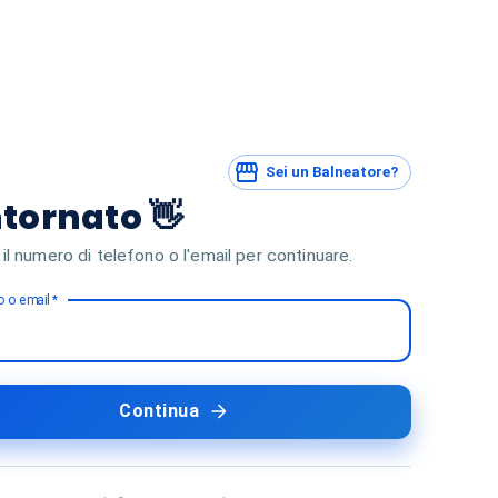
Sei un Balneatore?
tornato 👋
 il numero di telefono o l'email per continuare.
 o email
*
Continua